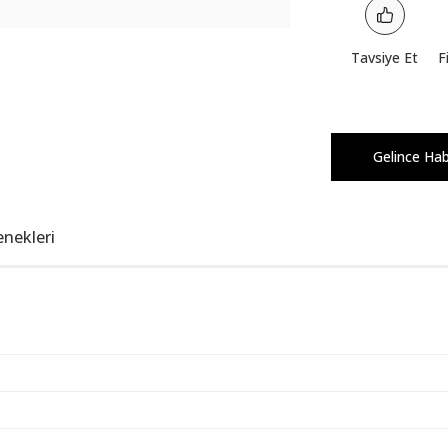
Tavsiye Et
F
Gelince Ha
enekleri