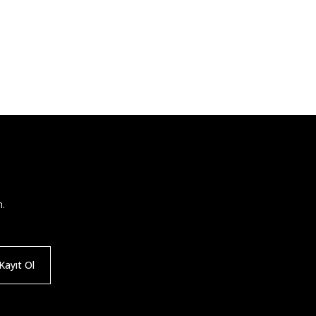
n.
ayıt Ol