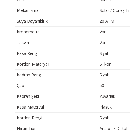
Mekanizma
:
Solar / Güneş Ene
Suya Dayanıklılık
:
20 ATM
Kronometre
:
Var
Takvim
:
Var
Kasa Rengi
:
Siyah
Kordon Materyali
:
Silikon
Kadran Rengi
:
Siyah
Çap
:
50
Kadran Şekli
:
Yuvarlak
Kasa Materyali
:
Plastik
Kordon Rengi
:
Siyah
Ekran Tipi
:
Analog / Dijital