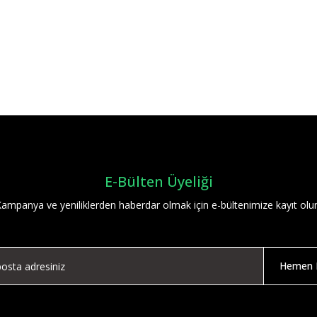
Bu ürüne ilk yorumu siz yapın!
Yorum Yaz
E-Bülten Üyeliği
ampanya ve yeniliklerden haberdar olmak için e-bültenimize kayıt olu
Hemen K