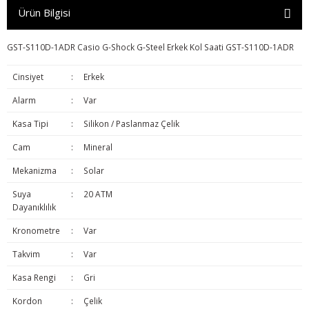
Ürün Bilgisi
GST-S110D-1ADR Casio G-Shock G-Steel Erkek Kol Saati GST-S110D-1ADR
Cinsiyet
:
Erkek
Alarm
:
Var
Kasa Tipi
:
Silikon / Paslanmaz Çelik
Cam
:
Mineral
Mekanizma
:
Solar
Suya
:
20 ATM
Dayanıklılık
Kronometre
:
Var
Takvim
:
Var
Kasa Rengi
:
Gri
Kordon
:
Çelik