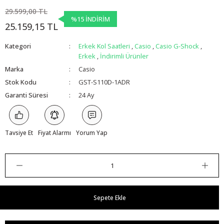
29.599,00 TL
%15 İNDİRİM
25.159,15 TL
Kategori
Erkek Kol Saatleri
,
Casio
,
Casio G-Shock
,
Erkek
,
İndirimli Ürünler
Marka
Casio
Stok Kodu
GST-S110D-1ADR
Garanti Süresi
24 Ay
Tavsiye Et
Fiyat Alarmı
Yorum Yap
Sepete Ekle