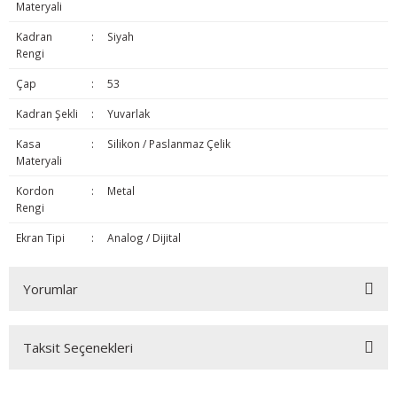
Materyali
Kadran
:
Siyah
Rengi
Çap
:
53
Kadran Şekli
:
Yuvarlak
Kasa
:
Silikon / Paslanmaz Çelik
Materyali
Kordon
:
Metal
Rengi
Ekran Tipi
:
Analog / Dijital
Yorumlar
Taksit Seçenekleri
Bu ürüne ilk yorumu siz yapın!