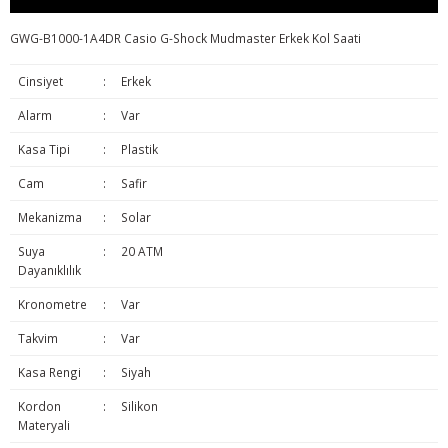
GWG-B1000-1A4DR Casio G-Shock Mudmaster Erkek Kol Saati
Cinsiyet
:
Erkek
Alarm
:
Var
Kasa Tipi
:
Plastik
Cam
:
Safir
Mekanizma
:
Solar
Suya
:
20 ATM
Dayanıklılık
Kronometre
:
Var
Takvim
:
Var
Kasa Rengi
:
Siyah
Kordon
:
Silikon
Materyali