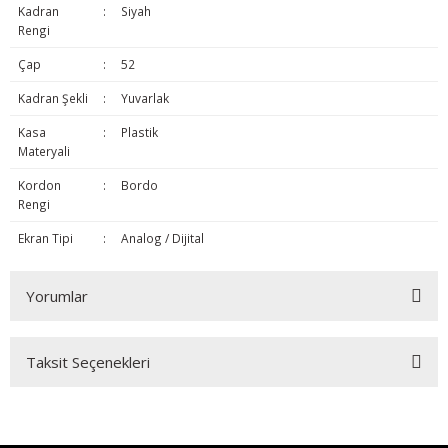
Kadran
:
Siyah
Rengi
Çap
:
52
Kadran Şekli
:
Yuvarlak
Kasa
:
Plastik
Materyali
Kordon
:
Bordo
Rengi
Ekran Tipi
:
Analog / Dijital
Yorumlar
Taksit Seçenekleri
Bu ürüne ilk yorumu siz yapın!
Yorum Yaz