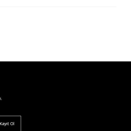
n.
ayıt Ol