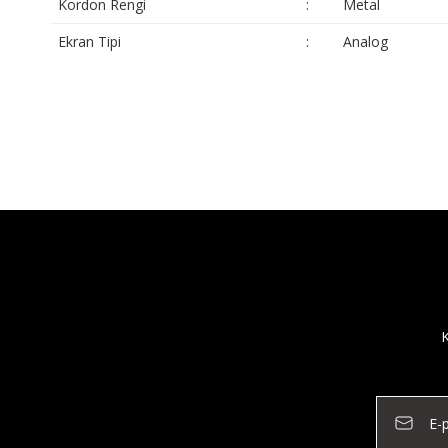
Kordon Rengi
:
Metal
Ekran Tipi
:
Analog
K