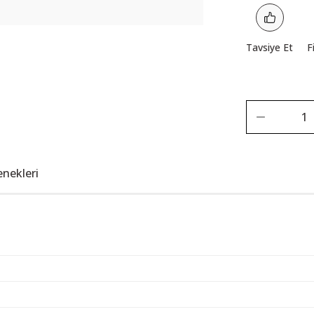
Tavsiye Et
F
enekleri