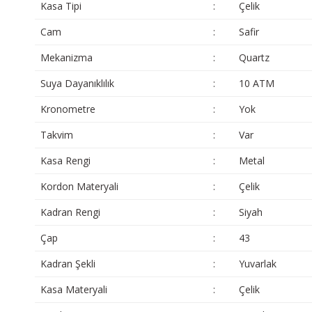
Kasa Tipi
:
Çelik
Cam
:
Safir
Mekanizma
:
Quartz
Suya Dayanıklılık
:
10 ATM
Kronometre
:
Yok
Takvim
:
Var
Kasa Rengi
:
Metal
Kordon Materyali
:
Çelik
Kadran Rengi
:
Siyah
Çap
:
43
Kadran Şekli
:
Yuvarlak
Kasa Materyali
:
Çelik