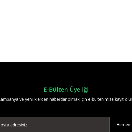
Bu ürüne ilk yorumu siz yapın!
Yorum Yaz
E-Bülten Üyeliği
ampanya ve yeniliklerden haberdar olmak için e-bültenimize kayıt olu
Hemen K