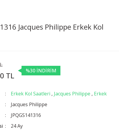
316 Jacques Philippe Erkek Kol
TL
%30 İNDİRİM
0 TL
Erkek Kol Saatleri
,
Jacques Philippe
,
Erkek
Jacques Philippe
JPQGS141316
si
24 Ay