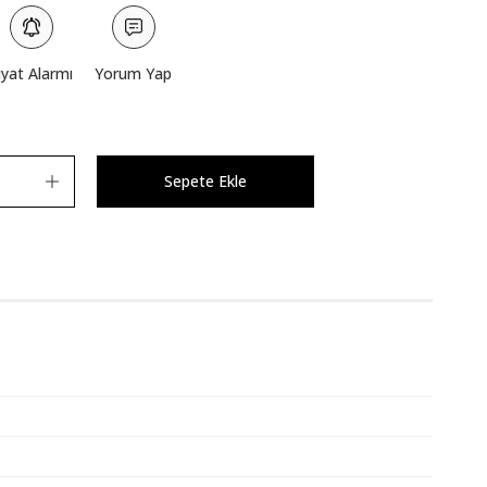
iyat Alarmı
Yorum Yap
Sepete Ekle