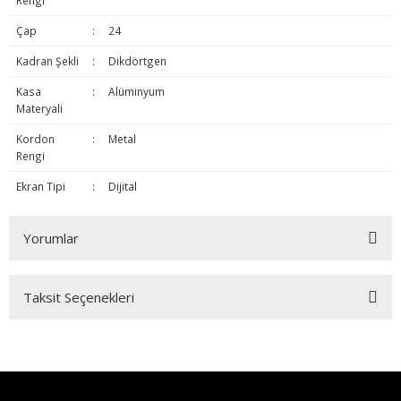
Rengi
Çap
:
24
Kadran Şekli
:
Dikdörtgen
Kasa
:
Alüminyum
Materyali
Kordon
:
Metal
Rengi
Ekran Tipi
:
Dijital
Yorumlar
Taksit Seçenekleri
Bu ürüne ilk yorumu siz yapın!
Yorum Yaz