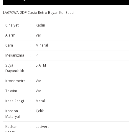
LA670WA-2DF Casio Retro Bayan Kol Saati
Cinsiyet
:
Kadın
Alarm
:
Var
Cam
:
Mineral
Mekanizma
:
Pilli
Suya
:
5 ATM
Dayanıklılık
Kronometre
:
Var
Takvim
:
Var
Kasa Rengi
:
Metal
Kordon
:
Çelik
Materyali
Kadran
:
Lacivert