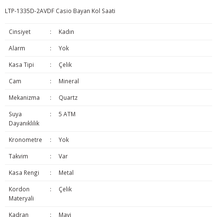
LTP-1335D-2AVDF Casio Bayan Kol Saati
Cinsiyet
:
Kadın
Alarm
:
Yok
Kasa Tipi
:
Çelik
Cam
:
Mineral
Mekanizma
:
Quartz
Suya
:
5 ATM
Dayanıklılık
Kronometre
:
Yok
Takvim
:
Var
Kasa Rengi
:
Metal
Kordon
:
Çelik
Materyali
Kadran
:
Mavi