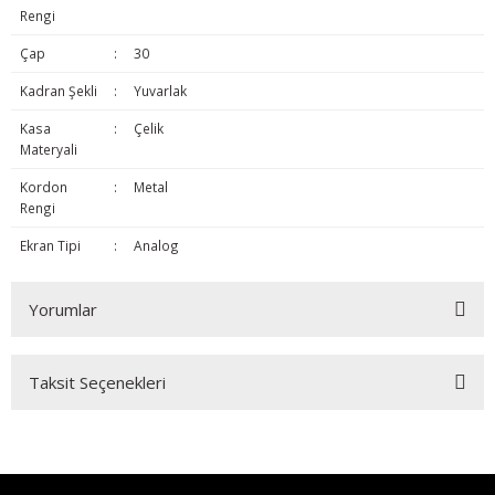
Rengi
Çap
:
30
Kadran Şekli
:
Yuvarlak
Kasa
:
Çelik
Materyali
Kordon
:
Metal
Rengi
Ekran Tipi
:
Analog
Yorumlar
Taksit Seçenekleri
Bu ürüne ilk yorumu siz yapın!
Yorum Yaz