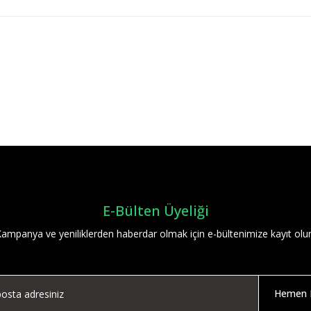
Bu ürüne ilk yorumu siz yapın!
Yorum Yaz
E-Bülten Üyeliği
ampanya ve yeniliklerden haberdar olmak için e-bültenimize kayıt olu
Hemen K