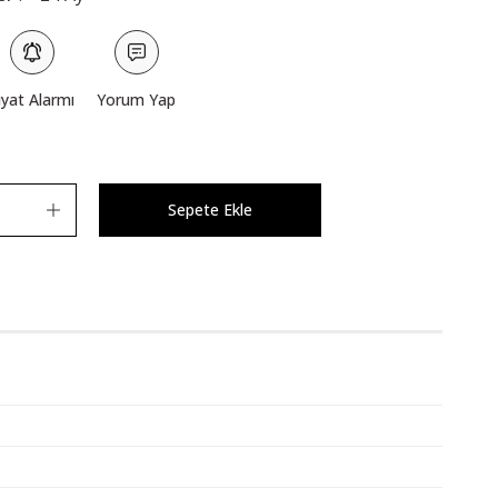
iyat Alarmı
Yorum Yap
Sepete Ekle