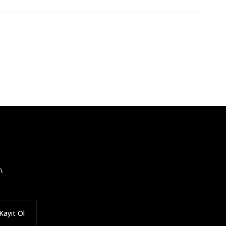
n.
ayıt Ol