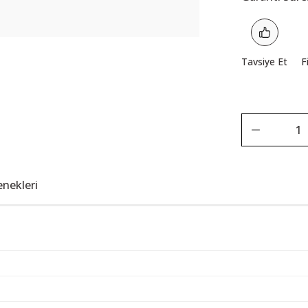
Tavsiye Et
F
enekleri