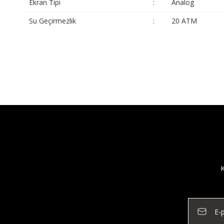
Ekran Tipi
:
Analog
Su Geçirmezlik
:
20 ATM
K