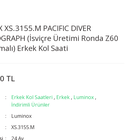
 XS.3155.M PACIFIC DIVER
RAPH (İsviçre Üretimi Ronda Z60
alı) Erkek Kol Saati
0 TL
Erkek Kol Saatleri
,
Erkek
,
Luminox
,
İndirimli Ürünler
Luminox
XS.3155.M
si
24 Ay