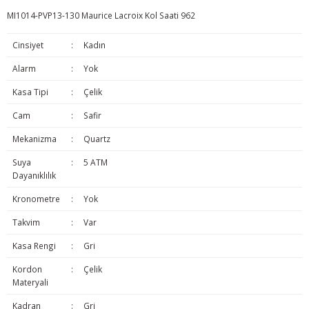
MI1014-PVP13-130 Maurice Lacroix Kol Saati 962
Cinsiyet
:
Kadın
Alarm
:
Yok
Kasa Tipi
:
Çelik
Cam
:
Safir
Mekanizma
:
Quartz
Suya
:
5 ATM
Dayanıklılık
Kronometre
:
Yok
Takvim
:
Var
Kasa Rengi
:
Gri
Kordon
:
Çelik
Materyali
Kadran
:
Gri