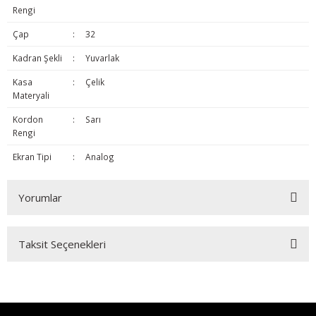
Rengi
Çap
:
32
Kadran Şekli
:
Yuvarlak
Kasa
:
Çelik
Materyali
Kordon
:
Sarı
Rengi
Ekran Tipi
:
Analog
Yorumlar
Taksit Seçenekleri
Bu ürüne ilk yorumu siz yapın!
Yorum Yaz