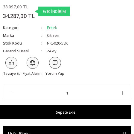
38.097,00 TL
%10 İNDİRİM
34.287,30 TL
Kategori
Erkek
Marka
Citizen
Stok Kodu
NK5020-58X
Garanti Süresi
24 Ay
Tavsiye Et
Fiyat Alarmı
Yorum Yap
Sepete Ekle
Ürün Bilgisi