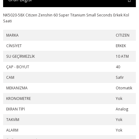
NK5020-58X Citizen Zenshin 60 Super Titanium Small Seconds Erkek Kol
Saati
MARKA
CITIZEN
CİNSİYET
ERKEK
SU GEÇİRMEZLİK
10 ATM
ÇAP - BOYUT
40
CAM
Safir
MEKANİZMA
Otomatik
KRONOMETRE
Yok
EKRAN TİPİ
Analog
TAKVİM
Yok
ALARM
Yok