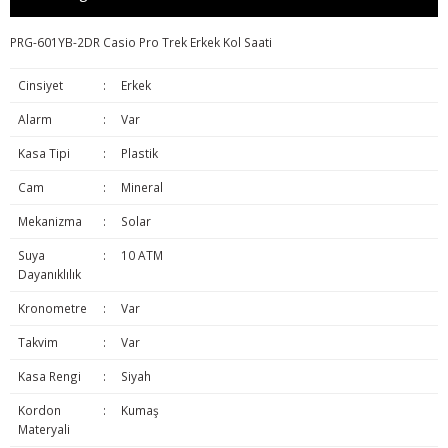
PRG-601YB-2DR Casio Pro Trek Erkek Kol Saati
Cinsiyet
:
Erkek
Alarm
:
Var
Kasa Tipi
:
Plastik
Cam
:
Mineral
Mekanizma
:
Solar
Suya
:
10 ATM
Dayanıklılık
Kronometre
:
Var
Takvim
:
Var
Kasa Rengi
:
Siyah
Kordon
:
Kumaş
Materyali