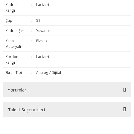
Kadran
:
Lacivert
Rengi
Çap
:
51
Kadran Şekli
:
Yuvarlak
Kasa
:
Plastik
Materyali
Kordon
:
Lacivert
Rengi
Ekran Tipi
:
Analog / Dijital
Yorumlar
Taksit Seçenekleri
Bu ürüne ilk yorumu siz yapın!
Yorum Yaz