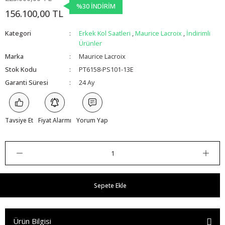
%30 İNDİRİM
156.100,00 TL
Kategori
Erkek Kol Saatleri
,
Maurice Lacroix
,
İndirimli
Ürünler
Marka
Maurice Lacroix
Stok Kodu
PT6158-PS101-13E
Garanti Süresi
24 Ay
Tavsiye Et
Fiyat Alarmı
Yorum Yap
Sepete Ekle
Ürün Bilgisi