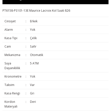
PT6158-PS101-13E Maurice Lacroix Kol Saati 826
Cinsiyet
:
Erkek
Alarm
:
Yok
Kasa Tipi
:
Çelik
Cam
:
Safir
Mekanizma
:
Otomatik
Suya
:
5 ATM
Dayanıklılık
Kronometre
:
Yok
Takvim
:
Var
Kasa Rengi
:
Gri
Kordon
:
Deri
Materyali