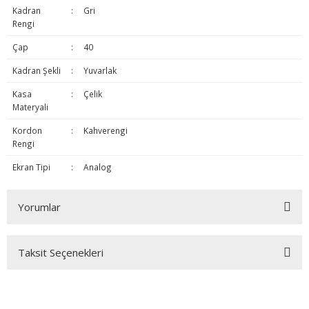
Kadran
:
Gri
Rengi
Çap
:
40
Kadran Şekli
:
Yuvarlak
Kasa
:
Çelik
Materyali
Kordon
:
Kahverengi
Rengi
Ekran Tipi
:
Analog
Yorumlar
Taksit Seçenekleri
Bu ürüne ilk yorumu siz yapın!
Yorum Yaz