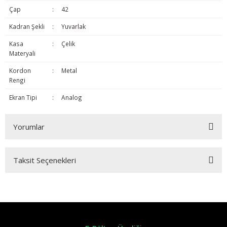
Çap
:
42
Kadran Şekli
:
Yuvarlak
Kasa
:
Çelik
Materyali
Kordon
:
Metal
Rengi
Ekran Tipi
:
Analog
Yorumlar
Taksit Seçenekleri
Bu ürüne ilk yorumu siz yapın!
Yorum Yaz