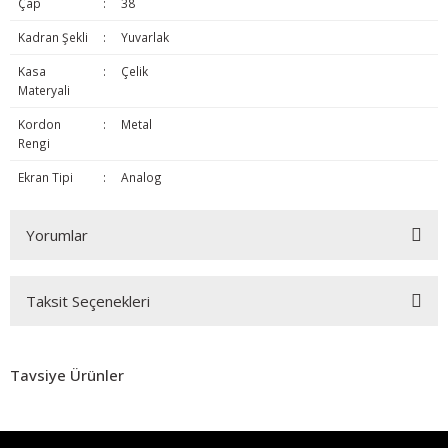
Çap
:
38
Kadran Şekli
:
Yuvarlak
Kasa
:
Çelik
Materyali
Kordon
:
Metal
Rengi
Ekran Tipi
:
Analog
Yorumlar
Taksit Seçenekleri
Bu ürüne ilk yorumu siz yapın!
Tavsiye Ürünler
Yorum Yaz
%15