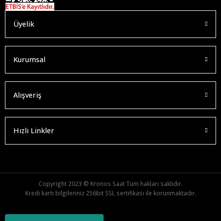
Üyelik
SNXS79K Seiko 5 Erkek Kol Saati
18.865,00 TL
Kurumsal
Alışveriş
Hızlı Linkler
Copyright 2023 © Kronos Saat Tüm hakları saklıdır.
Kredi kartı bilgileriniz 256bit SSL sertifikası ile korunmaktadır.