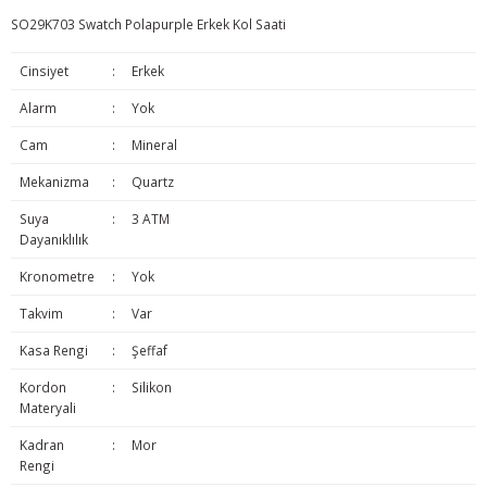
SO29K703 Swatch Polapurple Erkek Kol Saati
Cinsiyet
:
Erkek
Alarm
:
Yok
Cam
:
Mineral
Mekanizma
:
Quartz
Suya
:
3 ATM
Dayanıklılık
Kronometre
:
Yok
Takvim
:
Var
Kasa Rengi
:
Şeffaf
Kordon
:
Silikon
Materyali
Kadran
:
Mor
Rengi