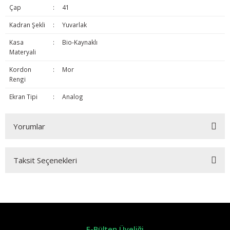
Çap
:
41
Kadran Şekli
:
Yuvarlak
Kasa
:
Bio-Kaynaklı
Materyali
Kordon
:
Mor
Rengi
Ekran Tipi
:
Analog
Yorumlar
Taksit Seçenekleri
Bu ürüne ilk yorumu siz yapın!
Yorum Yaz
E-Bülten Üyeliği