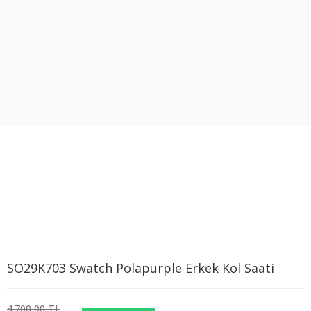
SO29K703 Swatch Polapurple Erkek Kol Saati
4.700,00 TL