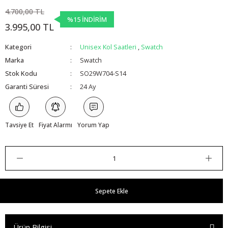
4.700,00 TL
%15 İNDİRİM
3.995,00 TL
Kategori
Unisex Kol Saatleri
,
Swatch
Marka
Swatch
Stok Kodu
SO29W704-S14
Garanti Süresi
24 Ay
Tavsiye Et
Fiyat Alarmı
Yorum Yap
Sepete Ekle
Ürün Bilgisi