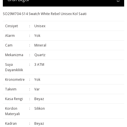
SO29W704-S14 Swatch White Rebel Unisex Kol Saati
Cinsiyet
:
Unisex
Alarm
:
Yok
Cam
:
Mineral
Mekanizma
:
Quartz
Suya
:
3 ATM
Dayanıklılık
Kronometre
:
Yok
Takvim
:
Var
Kasa Rengi
:
Beyaz
Kordon
:
Silikon
Materyali
Kadran
:
Beyaz