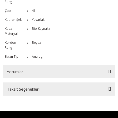
Rengi
Çap
:
41
Kadran Şekli
:
Yuvarlak
Kasa
:
Bio-Kaynaklı
Materyali
Kordon
:
Beyaz
Rengi
Ekran Tipi
:
Analog
Yorumlar
Taksit Seçenekleri
Bu ürüne ilk yorumu siz yapın!
Yorum Yaz