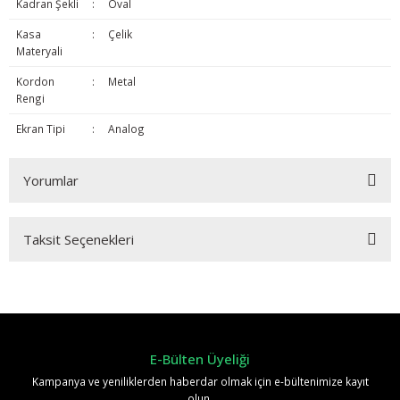
Kadran Şekli
:
Oval
Kasa
:
Çelik
Materyali
Kordon
:
Metal
Rengi
Ekran Tipi
:
Analog
Yorumlar
Taksit Seçenekleri
Bu ürüne ilk yorumu siz yapın!
Yorum Yaz
E-Bülten Üyeliği
Kampanya ve yeniliklerden haberdar olmak için e-bültenimize kayıt
olun.