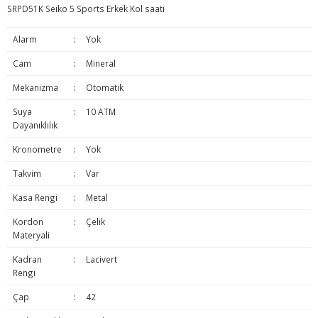
SRPD51K Seiko 5 Sports Erkek Kol saati
Alarm
:
Yok
Cam
:
Mineral
Mekanizma
:
Otomatik
Suya
:
10 ATM
Dayanıklılık
Kronometre
:
Yok
Takvim
:
Var
Kasa Rengi
:
Metal
Kordon
:
Çelik
Materyali
Kadran
:
Lacivert
Rengi
Çap
:
42