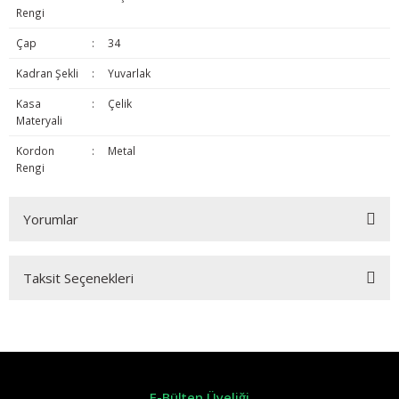
Rengi
Çap
:
34
Kadran Şekli
:
Yuvarlak
Kasa
:
Çelik
Materyali
Kordon
:
Metal
Rengi
Yorumlar
Taksit Seçenekleri
Bu ürüne ilk yorumu siz yapın!
Yorum Yaz
E-Bülten Üyeliği