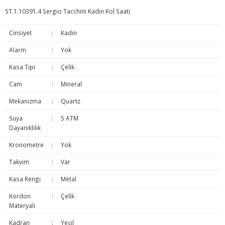
ST.1.10391.4 Sergio Tacchini Kadın Kol Saati
Cinsiyet
:
Kadın
Alarm
:
Yok
Kasa Tipi
:
Çelik
Cam
:
Mineral
Mekanizma
:
Quartz
Suya
:
5 ATM
Dayanıklılık
Kronometre
:
Yok
Takvim
:
Var
Kasa Rengi
:
Metal
Kordon
:
Çelik
Materyali
Kadran
:
Yeşil