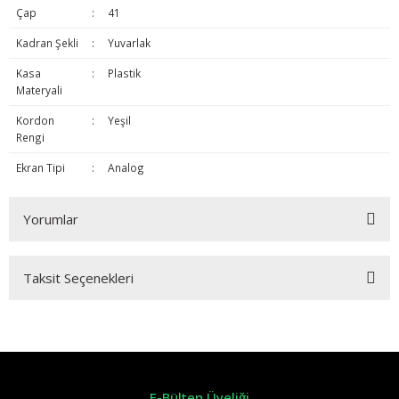
Çap
:
41
Kadran Şekli
:
Yuvarlak
Kasa
:
Plastik
Materyali
Kordon
:
Yeşil
Rengi
Ekran Tipi
:
Analog
Yorumlar
Taksit Seçenekleri
Bu ürüne ilk yorumu siz yapın!
Yorum Yaz
E-Bülten Üyeliği