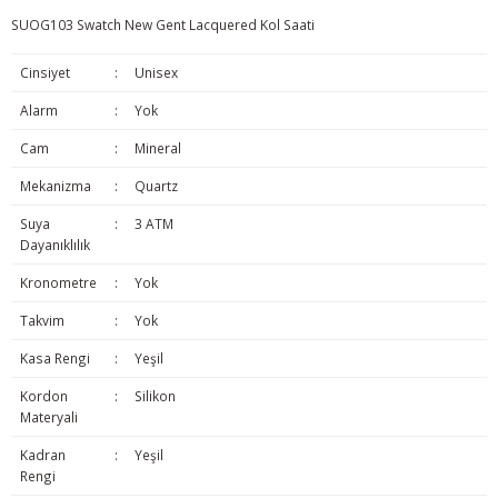
SUOG103 Swatch New Gent Lacquered Kol Saati
Cinsiyet
:
Unisex
Alarm
:
Yok
Cam
:
Mineral
Mekanizma
:
Quartz
Suya
:
3 ATM
Dayanıklılık
Kronometre
:
Yok
Takvim
:
Yok
Kasa Rengi
:
Yeşil
Kordon
:
Silikon
Materyali
Kadran
:
Yeşil
Rengi