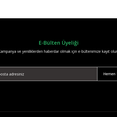
Bu ürüne ilk yorumu siz yapın!
Yorum Yaz
E-Bülten Üyeliği
ampanya ve yeniliklerden haberdar olmak için e-bültenimize kayıt olu
Hemen K