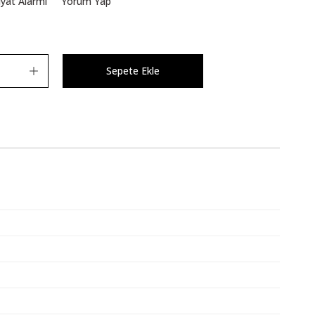
iyat Alarmı
Yorum Yap
Sepete Ekle