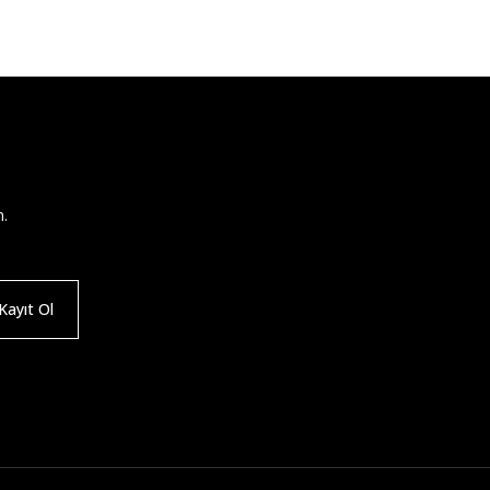
n.
ayıt Ol