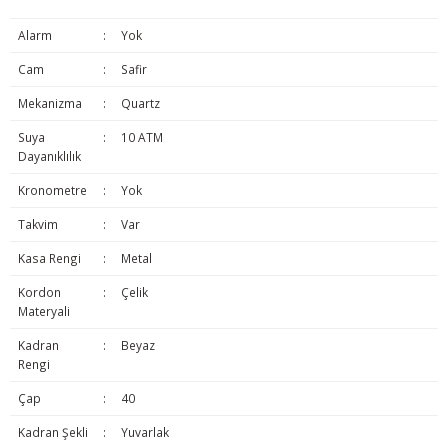
Alarm
:
Yok
Cam
:
Safir
Mekanizma
:
Quartz
Suya
:
10 ATM
Dayanıklılık
Kronometre
:
Yok
Takvim
:
Var
Kasa Rengi
:
Metal
Kordon
:
Çelik
Materyali
Kadran
:
Beyaz
Rengi
Çap
:
40
Kadran Şekli
:
Yuvarlak