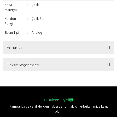
Kasa
:
Çelik
Materyali
Kordon
:
Çelik-Sarı
Rengi
Ekran Tipi
:
Analog
Yorumlar
Taksit Seçenekleri
Bu ürüne ilk yorumu siz yapın!
Yorum Yaz
E-Bülten Üyeliği
Kampanya ve yeniliklerden haberdar olmak için e-bültenimize kayıt
olun.