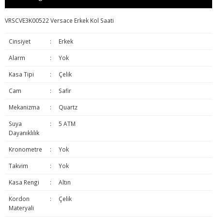
VRSCVE3K00522 Versace Erkek Kol Saati
Cinsiyet
:
Erkek
Alarm
:
Yok
Kasa Tipi
:
Çelik
Cam
:
Safir
Mekanizma
:
Quartz
Suya
:
5 ATM
Dayanıklılık
Kronometre
:
Yok
Takvim
:
Yok
Kasa Rengi
:
Altın
Kordon
:
Çelik
Materyali