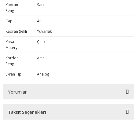
Kadran
:
Sarı
Rengi
Çap
:
41
Kadran Şekli
:
Yuvarlak
Kasa
:
Çelik
Materyali
Kordon
:
Altın
Rengi
Ekran Tipi
:
Analog
Yorumlar
Taksit Seçenekleri
Bu ürüne ilk yorumu siz yapın!
Yorum Yaz