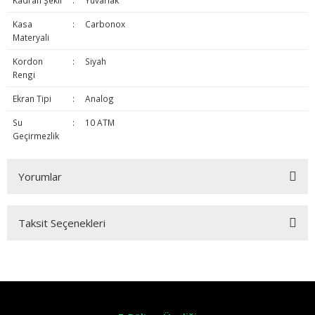
Kadran Şekli
:
Yuvarlak
Kasa
:
Carbonox
Materyali
Kordon
:
Siyah
Rengi
Ekran Tipi
:
Analog
Su
:
10 ATM
Geçirmezlik
Yorumlar
Taksit Seçenekleri
Bu ürüne ilk yorumu siz yapın!
Yorum Yaz