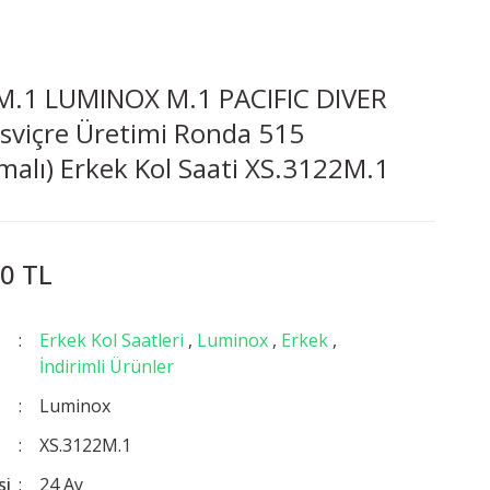
M.1 LUMINOX M.1 PACIFIC DIVER
sviçre Üretimi Ronda 515
alı) Erkek Kol Saati XS.3122M.1
0 TL
Erkek Kol Saatleri
,
Luminox
,
Erkek
,
İndirimli Ürünler
Luminox
XS.3122M.1
si
24 Ay