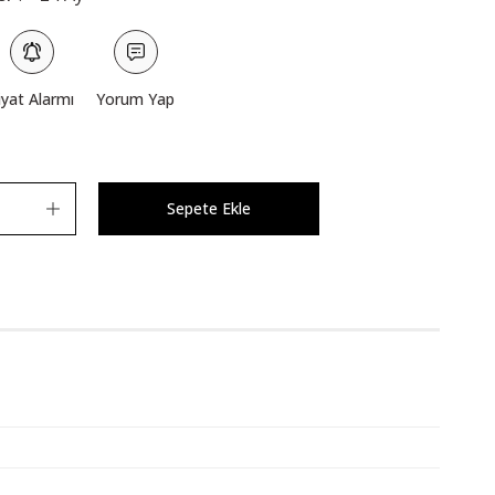
iyat Alarmı
Yorum Yap
Sepete Ekle