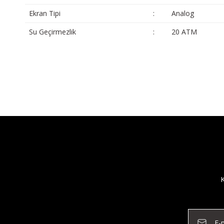
Ekran Tipi
:
Analog
Su Geçirmezlik
:
20 ATM
K