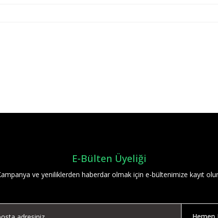
Bu ürüne ilk yorumu siz yapın!
Yorum Yaz
E-Bülten Üyeliği
ampanya ve yeniliklerden haberdar olmak için e-bültenimize kayıt olu
Hemen K