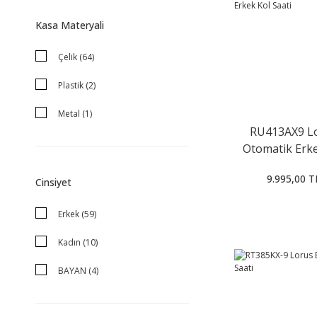
Kasa Materyali
Çelik (64)
Plastik (2)
Metal (1)
RU413AX9 L
Plastik / Silikon (1)
Otomatik Erke
Saati
9.995,00 T
Cinsiyet
Erkek (59)
Kadın (10)
BAYAN (4)
Çocuk (1)