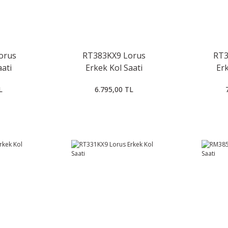
orus
RT383KX9 Lorus
RT3
aati
Erkek Kol Saati
Erk
L
6.795,00 TL