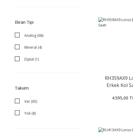
Ekran Tipi
Analog (68)
Mineral (4)
Dijital (1)
RH359AX9 L
Erkek Kol S
Takvim
4.595,00 T
Var (65)
Yok (8)