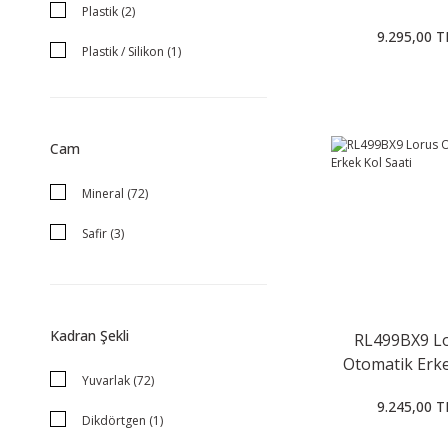
Plastik (2)
Saati
9.295,00 T
Plastik / Silikon (1)
Cam
Mineral (72)
Safir (3)
Kadran Şekli
RL499BX9 L
Otomatik Erke
Yuvarlak (72)
Saati
9.245,00 T
Dikdörtgen (1)