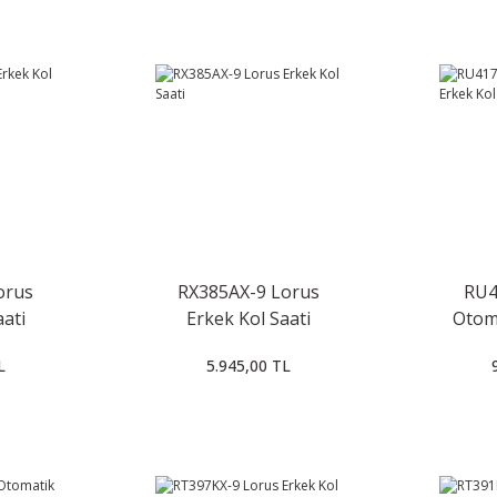
orus
RX385AX-9 Lorus
RU4
aati
Erkek Kol Saati
Otom
L
5.945,00 TL