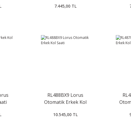
L
7.445,00 TL
orus
RL488BX9 Lorus
RL4
aati
Otomatik Erkek Kol
Otom
Saati
L
10.545,00 TL