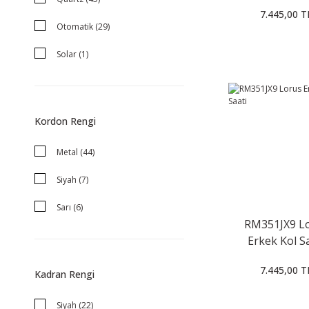
7.445,00 T
Otomatik (29)
Solar (1)
Kordon Rengi
Metal (44)
Siyah (7)
Sarı (6)
RM351JX9 L
Lacivert (3)
Erkek Kol S
Analog (2)
7.445,00 T
Kadran Rengi
Kahverengi (2)
Siyah (22)