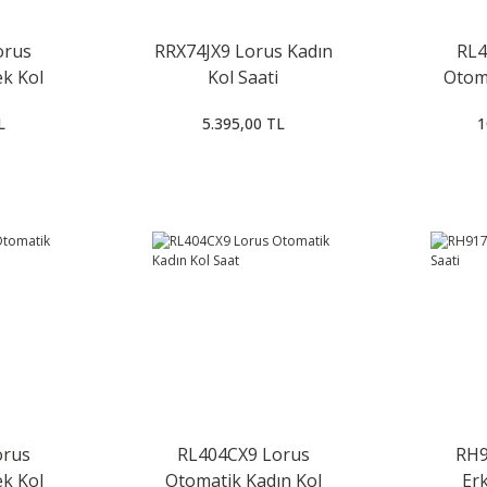
orus
RRX74JX9 Lorus Kadın
RL4
k Kol
Kol Saati
Otom
L
5.395,00 TL
1
orus
RL404CX9 Lorus
RH9
k Kol
Otomatik Kadın Kol
Erk