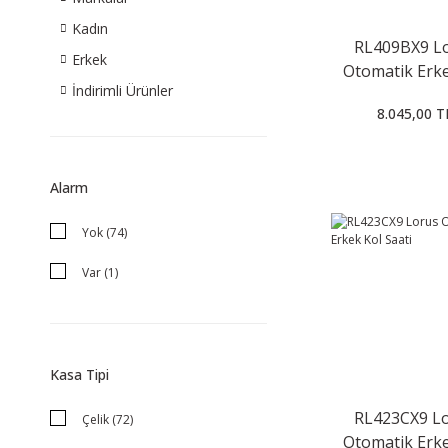
Kadın
RL409BX9 L
Erkek
Otomatik Erke
İndirimli Ürünler
Saati
8.045,00 T
Alarm
Yok (74)
Var (1)
Kasa Tipi
RL423CX9 L
Çelik (72)
Otomatik Erke