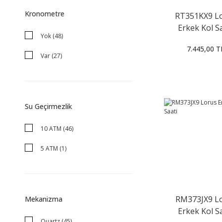
Altın (2)
Kronometre
RT351KX9 L
Lacivert (2)
Erkek Kol S
Yok (48)
Metalik Gri (2)
7.445,00 T
Var (27)
Altın Sarısı (1)
Bakır (1)
Çelik / Hasır (1)
Su Geçirmezlik
Pembe (1)
10 ATM (46)
Rose (1)
5 ATM (1)
Yeşil (1)
RM373JX9 L
Mekanizma
Erkek Kol S
Quartz (45)