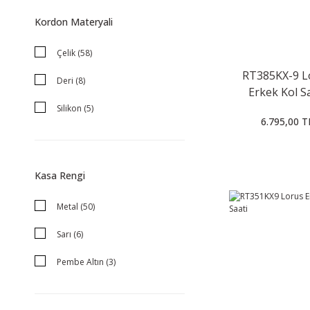
Unisex (1)
Kordon Materyali
Çelik (58)
RT385KX-9 L
Deri (8)
Erkek Kol S
Silikon (5)
6.795,00 T
Plastik / Silikon (2)
Gri (1)
Kasa Rengi
Kumaş (1)
Metal (50)
Sarı (6)
Pembe Altın (3)
Siyah (3)