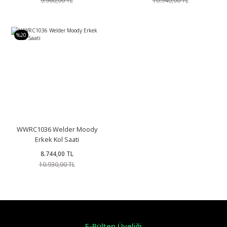
%20
WWRC1036 Welder Moody
Erkek Kol Saati
8.744,00 TL
10.930,00 TL
E-Bülten Üyeliği