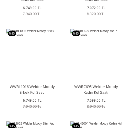
Swarovski Setler
Kol Saati
6.749,00 TL
7.072,00 TL
7.940,00 TL
8.320,00 TL
Pasaport Kılıfı
%15
%15
e
WWRL1016 Welder Moody
WWRC695 Welder Moody
Erkek Kol Saati
Kadın Kol Saati
6.749,00 TL
7.599,00 TL
7.940,00 TL
8.940,00 TL
%15
%15