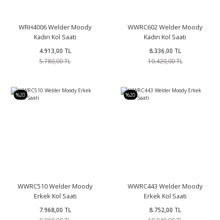
WRH4006 Welder Moody
WWRC602 Welder Moody
Kadın Kol Saati
Kadın Kol Saati
4.913,00 TL
8.336,00 TL
5.780,00 TL
10.420,00 TL
%20
%20
r
WWRC510 Welder Moody
WWRC443 Welder Moody
Erkek Kol Saati
Erkek Kol Saati
7.968,00 TL
8.752,00 TL
9.960,00 TL
10.940,00 TL