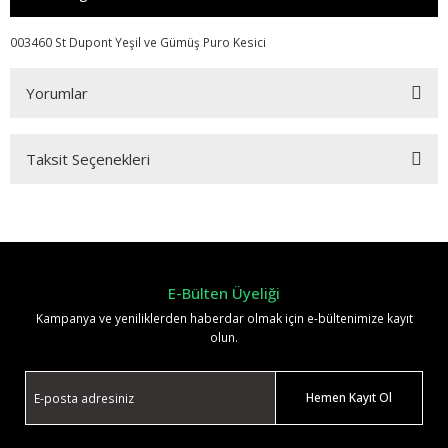
003460 St Dupont Yeşil ve Gümüş Puro Kesici
Yorumlar
Taksit Seçenekleri
Bu ürüne ilk yorumu siz yapın!
Yorum Yaz
E-Bülten Üyeliği
Kampanya ve yeniliklerden haberdar olmak için e-bültenimize kayıt
olun.
Hemen Kayıt Ol