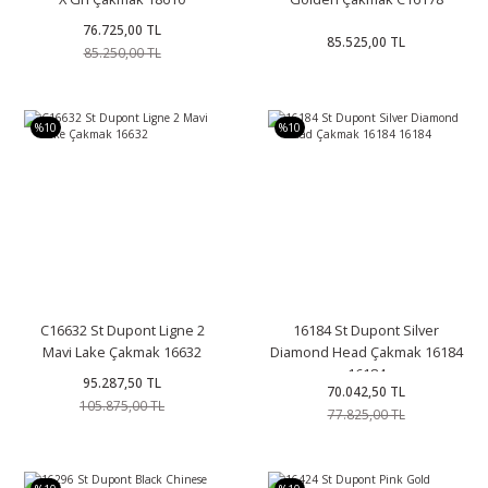
76.725,00 TL
85.525,00 TL
85.250,00 TL
%10
%10
C16632 St Dupont Ligne 2
16184 St Dupont Silver
Mavi Lake Çakmak 16632
Diamond Head Çakmak 16184
16184
95.287,50 TL
70.042,50 TL
105.875,00 TL
77.825,00 TL