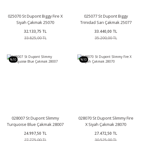
025070 St Dupont Biggy Fire X
025077 St Dupont Biggy
Siyah Çakmak 25070
Trinidad Sarı Çakmak 25077
32.133,75 TL
33.440,00 TL
33.825,00 TL
35.200,00 TL
%10
%10
028007 St Dupont Slimmy
028070 St Dupont Slimmy Fire
Turquoise Blue Çakmak 28007
X Siyah Çakmak 28070
24.997,50 TL
27.472,50 TL
27.775,00 TL
30.525,00 TL