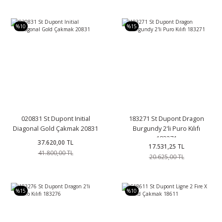
%10
%15
020831 St Dupont Initial
183271 St Dupont Dragon
Diagonal Gold Çakmak 20831
Burgundy 2'li Puro Kılıfı
183271
37.620,00 TL
17.531,25 TL
41.800,00 TL
20.625,00 TL
%15
%10