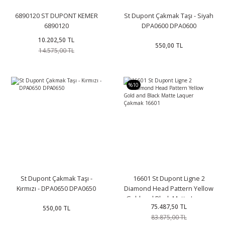
6890120 ST DUPONT KEMER
St Dupont Çakmak Taşı - Siyah
6890120
DPA0600 DPA0600
10.202,50 TL
550,00 TL
14.575,00 TL
%10
St Dupont Çakmak Taşı -
16601 St Dupont Ligne 2
Kırmızı - DPA0650 DPA0650
Diamond Head Pattern Yellow
Gold and Black Matte Laquer
75.487,50 TL
550,00 TL
Çakmak 16601
83.875,00 TL