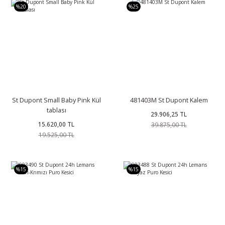
%20
%25
St Dupont Small Baby Pink Kül
481403M St Dupont Kalem
tablası
29.906,25 TL
15.620,00 TL
39.875,00 TL
19.525,00 TL
%15
%15