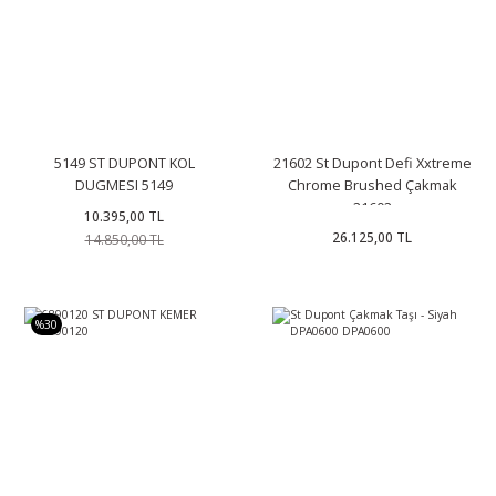
5149 ST DUPONT KOL
21602 St Dupont Defi Xxtreme
DUGMESI 5149
Chrome Brushed Çakmak
21602
10.395,00 TL
26.125,00 TL
14.850,00 TL
%30