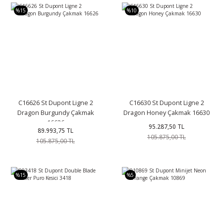
%15
%10
C16626 St Dupont Ligne 2
C16630 St Dupont Ligne 2
Dragon Burgundy Çakmak
Dragon Honey Çakmak 16630
16626
95.287,50 TL
89.993,75 TL
105.875,00 TL
105.875,00 TL
%15
%5