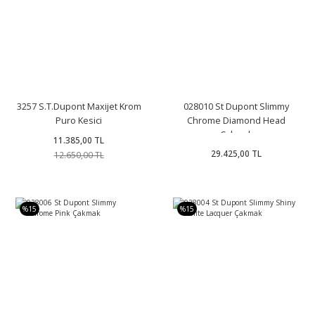
3257 S.T.Dupont Maxijet Krom
028010 St Dupont Slimmy
Puro Kesici
Chrome Diamond Head
Çakmak
11.385,00 TL
29.425,00 TL
12.650,00 TL
%15
%15