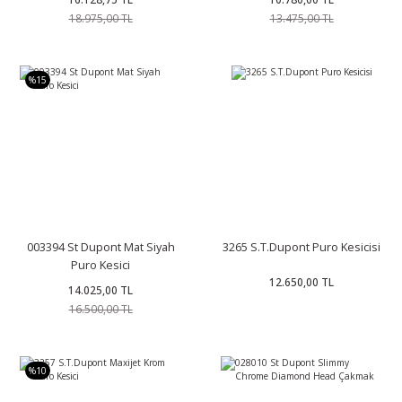
18.975,00 TL
13.475,00 TL
%15
003394 St Dupont Mat Siyah
3265 S.T.Dupont Puro Kesicisi
Puro Kesici
12.650,00 TL
14.025,00 TL
16.500,00 TL
%10