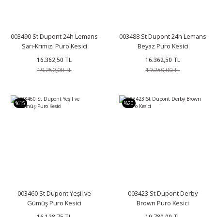
003490 St Dupont 24h Lemans
003488 St Dupont 24h Lemans
Sarı-Krımızı Puro Kesici
Beyaz Puro Kesici
16.362,50 TL
16.362,50 TL
19.250,00 TL
19.250,00 TL
%15
%20
003460 St Dupont Yeşil ve
003423 St Dupont Derby
Gümüş Puro Kesici
Brown Puro Kesici
16.128,75 TL
10.780,00 TL