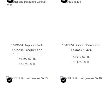
%10
%10
16296 St Dupont Black
16424 St Dupont Pink Gold
Chinese Lacquer and
Çakmak 16424
Palladium Çakmak 16296
73.012,50 TL
74.497,50 TL
81.125,00 TL
82.775,00 TL
%5
%5