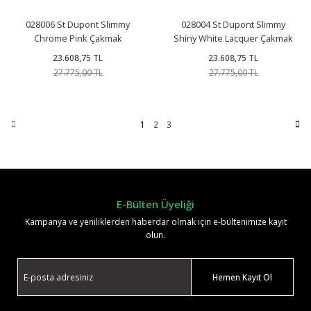
028006 St Dupont Slimmy
028004 St Dupont Slimmy
Chrome Pink Çakmak
Shiny White Lacquer Çakmak
23.608,75 TL
23.608,75 TL
27.775,00 TL
27.775,00 TL
1
2
3
E-Bülten Üyeliği
Kampanya ve yeniliklerden haberdar olmak için e-bültenimize kayıt
olun.
Hemen Kayıt Ol