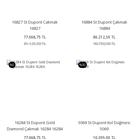
16827 St Dupont Cakmak
16884 St Dupont Çakmak
16827
16884
77.068,75 TL
86.212,50 TL
81.125,00 TL
90.750,00 TL
%5
%30
16284 St Dupont Gold
5069 St Dupont Kol Düğmesi
Diamond Çakmak 16284 16284
5069
77.068,75 TL
10.395,00 TL