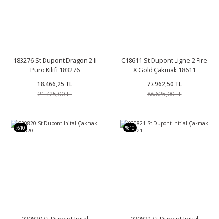
183276 St Dupont Dragon 2'li
C18611 St Dupont Ligne 2 Fire
Puro Kılıfı 183276
X Gold Çakmak 18611
18.466,25 TL
77.962,50 TL
21.725,00 TL
86.625,00 TL
%10
%10
020820 St Dupont Inital
020821 St Dupont Initial