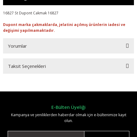
16827 St Dupont Cakmak 16827
Dupont marka çakmaklarda, jelatini açılmış ürünlerin iadesi ve
değişimi yapılmamaktadır.
Yorumlar
Taksit Seçenekleri
Bu ürüne ilk yorumu siz yapın!
Yorum Yaz
E-Bülten Üyeliği
Kampanya ve yeniliklerden haberdar olmak için e-bültenimize kayıt
olun.