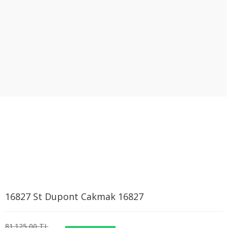
16827 St Dupont Cakmak 16827
81.125,00 TL