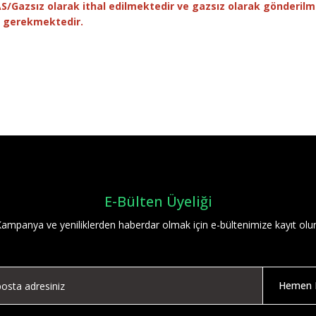
S/Gazsız olarak ithal edilmektedir ve gazsız olarak gönderilm
z gerekmektedir.
Bu ürüne ilk yorumu siz yapın!
Yorum Yaz
E-Bülten Üyeliği
ampanya ve yeniliklerden haberdar olmak için e-bültenimize kayıt olu
Hemen K