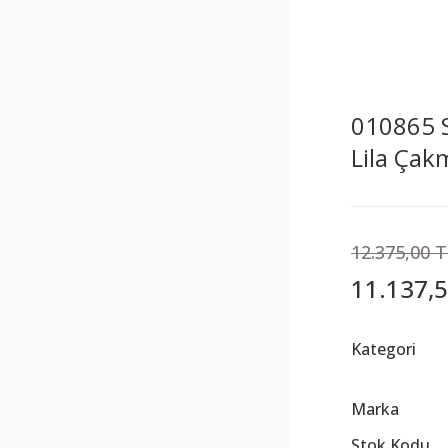
010865 S
Lila Çak
12.375,00 
11.137,5
Kategori
Marka
Stok Kodu