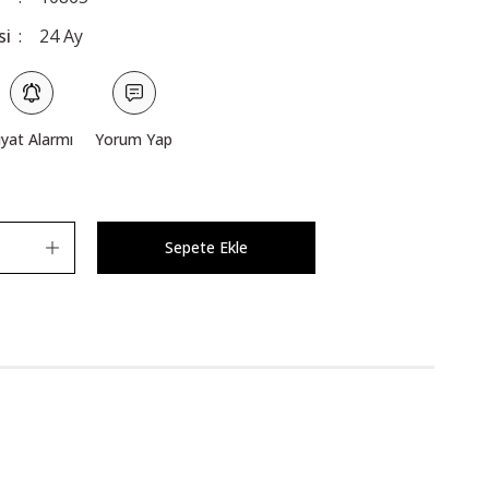
si
24 Ay
iyat Alarmı
Yorum Yap
Sepete Ekle