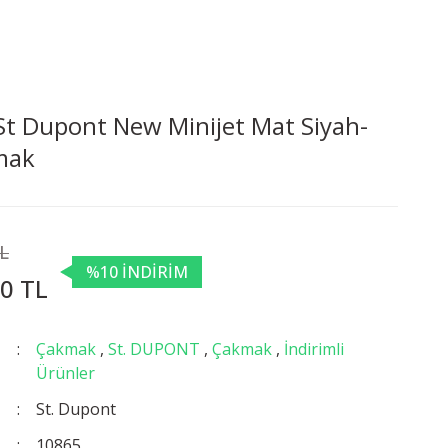
t Dupont New Minijet Mat Siyah-
mak
TL
%10 İNDİRİM
0 TL
Çakmak
,
St. DUPONT
,
Çakmak
,
İndirimli
Ürünler
St. Dupont
10865