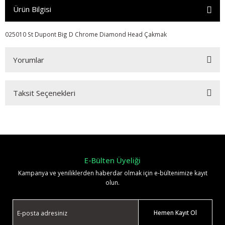
Ürün Bilgisi
025010 St Dupont Big D Chrome Diamond Head Çakmak
Yorumlar
Taksit Seçenekleri
Bu ürüne ilk yorumu siz yapın!
Yorum Yaz
E-Bülten Üyeliği
Kampanya ve yeniliklerden haberdar olmak için e-bültenimize kayıt
olun.
Hemen Kayıt Ol