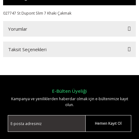
027747 St Dupont Slim 7 Khaki Çakmak
Yorumlar
Taksit Seçenekleri
Bu ürüne ilk yorumu siz yapın!
Yorum Yaz
E-Bülten Üyeliği
Kampanya ve yeniliklerden haberdar olmak için e-bültenimize kayıt
olun.
Hemen Kayıt Ol