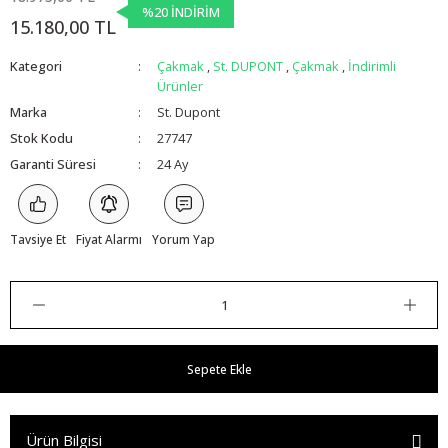
%20 İNDİRİM
15.180,00 TL
Kategori
Çakmak
,
St. DUPONT
,
Çakmak
,
İndirimli
Ürünler
Marka
St. Dupont
Stok Kodu
27747
Garanti Süresi
24 Ay
Tavsiye Et
Fiyat Alarmı
Yorum Yap
Sepete Ekle
Ürün Bilgisi