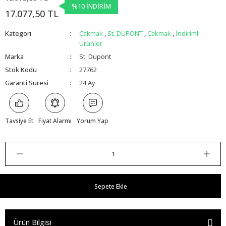
%10 İNDİRİM
17.077,50 TL
Kategori
Çakmak
,
St. DUPONT
,
Çakmak
,
İndirimli
Ürünler
Marka
St. Dupont
Stok Kodu
27762
Garanti Süresi
24 Ay
Tavsiye Et
Fiyat Alarmı
Yorum Yap
Sepete Ekle
Ürün Bilgisi