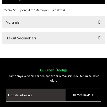
027762 St Dupont Slim7 Mat Siyah-Lila Çakmak
Yorumlar
Taksit Seçenekleri
Bu ürüne ilk yorumu siz yapın!
Yorum Yaz
E-Bülten Üyeliği
Kampanya ve yeniliklerden haberdar olmak için e-bültenimize kayıt
olun.
Hemen Kayıt Ol