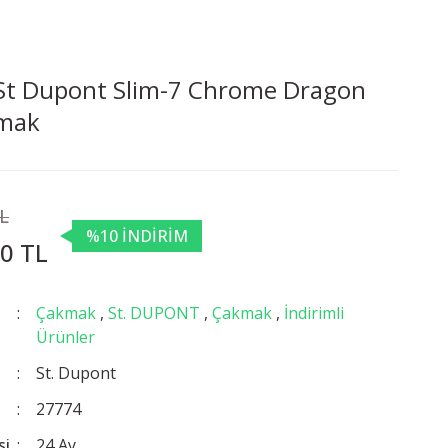
St Dupont Slim-7 Chrome Dragon
mak
TL
%10 İNDİRİM
0 TL
Çakmak
,
St. DUPONT
,
Çakmak
,
İndirimli
Ürünler
St. Dupont
27774
si
24 Ay