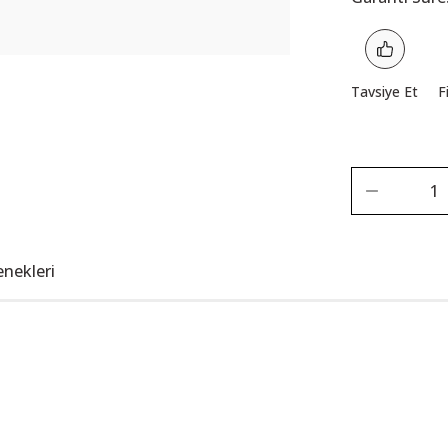
Tavsiye Et
F
enekleri
Bu ürüne ilk yorumu siz yapın!