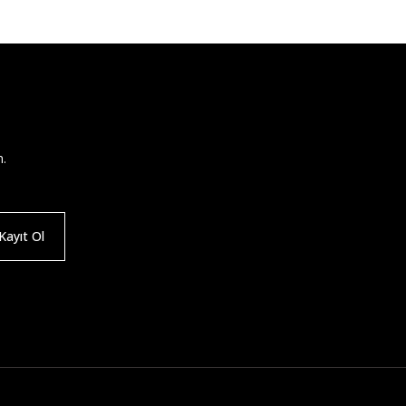
n.
ayıt Ol