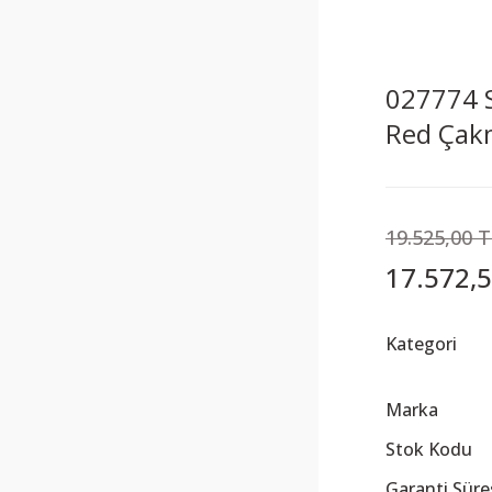
027774 
Red Çak
19.525,00 
17.572,5
Kategori
Marka
Stok Kodu
Garanti Süre