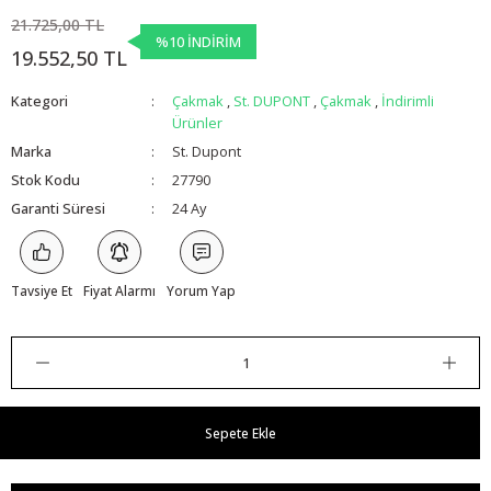
21.725,00 TL
%10 İNDİRİM
19.552,50 TL
Kategori
Çakmak
,
St. DUPONT
,
Çakmak
,
İndirimli
Ürünler
Marka
St. Dupont
Stok Kodu
27790
Garanti Süresi
24 Ay
Tavsiye Et
Fiyat Alarmı
Yorum Yap
Sepete Ekle