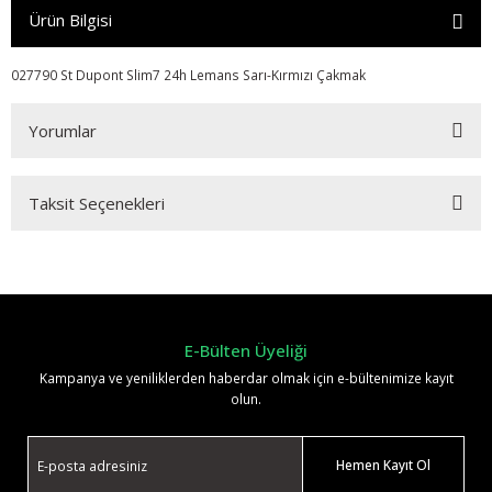
Ürün Bilgisi
027790 St Dupont Slim7 24h Lemans Sarı-Kırmızı Çakmak
Yorumlar
Taksit Seçenekleri
Bu ürüne ilk yorumu siz yapın!
Yorum Yaz
E-Bülten Üyeliği
Kampanya ve yeniliklerden haberdar olmak için e-bültenimize kayıt
olun.
Hemen Kayıt Ol