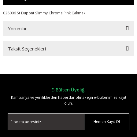
028006 St Dupont Slimmy Chrome Pink Çakmak
Yorumlar
Taksit Seçenekleri
Bu ürüne ilk yorumu siz yapın!
Yorum Yaz
E-Bülten Üyeliği
Kampanya ve yeniliklerden haberdar olmak için e-bültenimize kayıt
olun.
Hemen Kayıt Ol