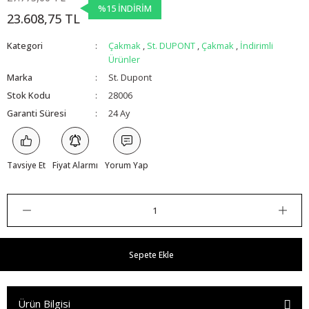
%15 İNDİRİM
23.608,75 TL
Kategori
Çakmak
,
St. DUPONT
,
Çakmak
,
İndirimli
Ürünler
Marka
St. Dupont
Stok Kodu
28006
Garanti Süresi
24 Ay
Tavsiye Et
Fiyat Alarmı
Yorum Yap
Sepete Ekle
Ürün Bilgisi