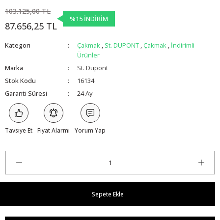
103.125,00 TL
%15 İNDİRİM
87.656,25 TL
Kategori
Çakmak
,
St. DUPONT
,
Çakmak
,
İndirimli
Ürünler
Marka
St. Dupont
Stok Kodu
16134
Garanti Süresi
24 Ay
Tavsiye Et
Fiyat Alarmı
Yorum Yap
Sepete Ekle