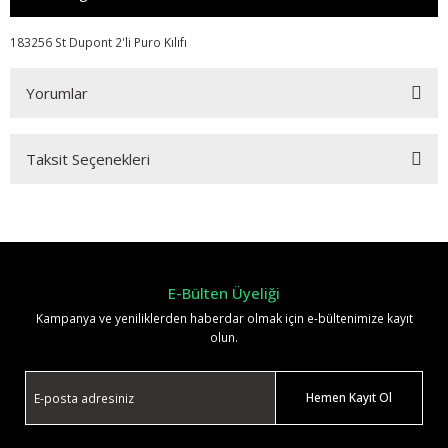
183256 St Dupont 2'li Puro Kılıfı
Yorumlar
Taksit Seçenekleri
Bu ürüne ilk yorumu siz yapın!
Yorum Yaz
E-Bülten Üyeliği
Kampanya ve yeniliklerden haberdar olmak için e-bültenimize kayıt
olun.
Hemen Kayıt Ol