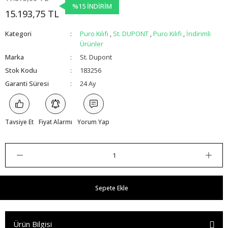
%15 İNDİRİM
15.193,75 TL
Kategori
Puro Kılıfı
,
St. DUPONT
,
Puro Kılıfı
,
İndirimli
Ürünler
Marka
St. Dupont
Stok Kodu
183256
Garanti Süresi
24 Ay
Tavsiye Et
Fiyat Alarmı
Yorum Yap
Sepete Ekle
Ürün Bilgisi