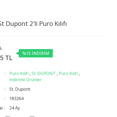
 Dupont 2'li Puro Kılıfı
TL
%15 İNDİRİM
5 TL
Puro Kılıfı
,
St. DUPONT
,
Puro Kılıfı
,
İndirimli Ürünler
St. Dupont
183264
si
24 Ay