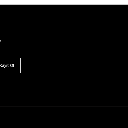
n.
ayıt Ol