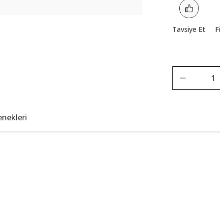
Tavsiye Et
F
enekleri
Bu ürüne ilk yorumu siz yapın!