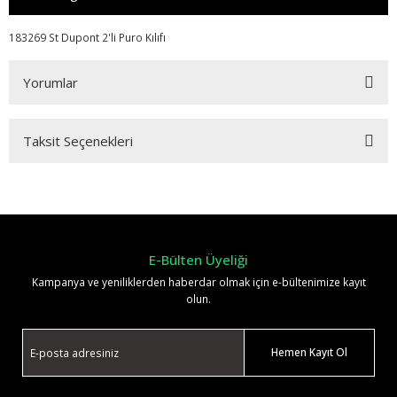
183269 St Dupont 2'li Puro Kılıfı
Yorumlar
Taksit Seçenekleri
Bu ürüne ilk yorumu siz yapın!
Yorum Yaz
E-Bülten Üyeliği
Kampanya ve yeniliklerden haberdar olmak için e-bültenimize kayıt
olun.
Hemen Kayıt Ol