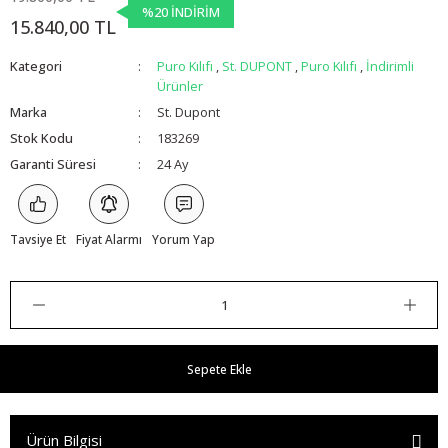
%20 İNDİRİM
15.840,00 TL
Kategori
Puro Kılıfı
,
St. DUPONT
,
Puro Kılıfı
,
İndirimli
Ürünler
Marka
St. Dupont
Stok Kodu
183269
Garanti Süresi
24 Ay
Tavsiye Et
Fiyat Alarmı
Yorum Yap
Sepete Ekle
Ürün Bilgisi