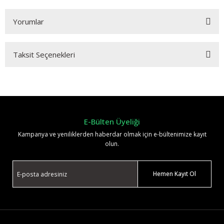
Yorumlar
Taksit Seçenekleri
Bu ürüne ilk yorumu siz yapın!
Yorum Yaz
E-Bülten Üyeliği
Kampanya ve yeniliklerden haberdar olmak için e-bültenimize kayıt
olun.
Hemen Kayıt Ol