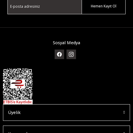
Hemen Kayıt Ol
Sosyal Medya
5661959 Swarovski Küpe Birthstone:Pe Studs Jul Red/Rhs 5661959
3.143,00 TL
4.490,00 TL
%30
Üyelik