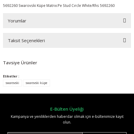
5692260 Swarovski Küpe Matrıx:Pe Stud Cırcle Whıte/Rhs 5692260
Yorumlar
Taksit Seçenekleri
Bu ürüne ilk yorumu siz yapın!
Tavsiye Ürünler
Yorum Yaz
Etiketler :
%30
swarovski
swarovski küpe
E-Bülten Üyeliği
Kampanya ve yeniliklerden haberdar olmak için e-bültenimize kayıt
olun.