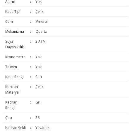
Alarm
:
Yok
Kasa Tipi
:
Çelik
Cam
:
Mineral
Mekanizma
:
Quartz
Suya
:
3 ATM
Dayanıklılık
Kronometre
:
Yok
Takvim
:
Yok
Kasa Rengi
:
Sarı
Kordon
:
Çelik
Materyali
Kadran
:
Gri
Rengi
Çap
:
36
Kadran Şekli
:
Yuvarlak