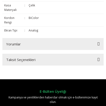
Kasa
:
Çelik
Materyali
Kordon
:
BiColor
Rengi
Ekran Tipi
:
Analog
Yorumlar
Taksit Seçenekleri
Bu ürüne ilk yorumu siz yapın!
Yorum Yaz
E-Bülten Üyeliği
Kampanya ve yeniliklerden haberdar olmak için e-bültenimize kayıt
olun.