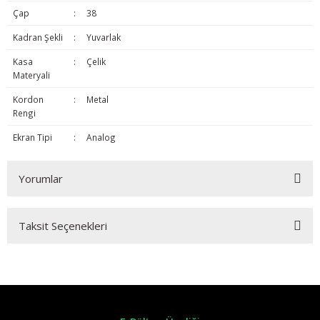
Çap
:
38
Kadran Şekli
:
Yuvarlak
Kasa
:
Çelik
Materyali
Kordon
:
Metal
Rengi
Ekran Tipi
:
Analog
Yorumlar
Taksit Seçenekleri
Bu ürüne ilk yorumu siz yapın!
Yorum Yaz