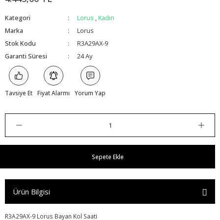
Kategori
Lorus
,
Kadın
Marka
Lorus
Stok Kodu
R3A29AX-9
Garanti Süresi
24 Ay
Tavsiye Et
Fiyat Alarmı
Yorum Yap
Sepete Ekle
Ürün Bilgisi
R3A29AX-9 Lorus Bayan Kol Saati